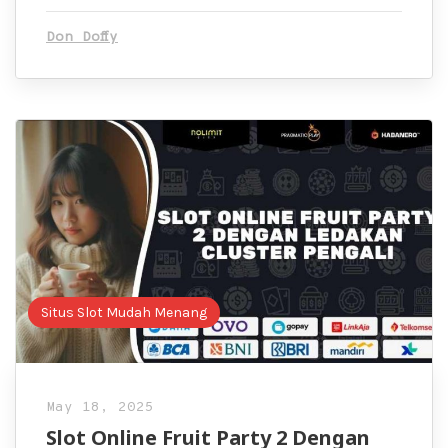
Don Doffy
Situs Slot Mudah Menang
May 18, 2025
Slot Online Fruit Party 2 Dengan