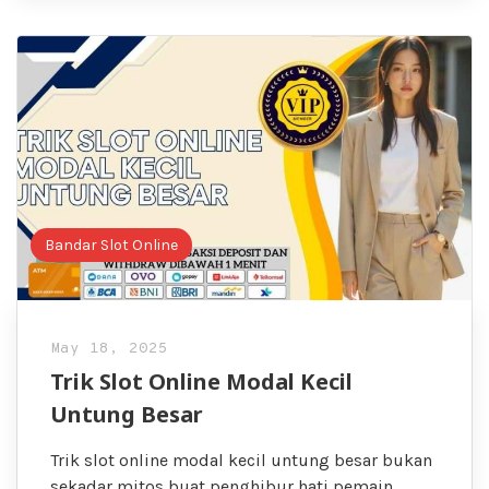
Bandar Slot Online
May 18, 2025
Trik Slot Online Modal Kecil
Untung Besar
Trik slot online modal kecil untung besar bukan
sekadar mitos buat penghibur hati pemain