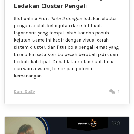
Ledakan Cluster Pengali
Slot online Fruit Party 2 dengan ledakan cluster
pengali adalah kelanjutan dari slot buah
legendaris yang tampil lebih liar dan penuh
kejutan. Game ini hadir dengan visual cerah,
sistem cluster, dan fitur bola pengali emas yang
bisa bikin satu kombo pecah berubah jadi cuan
berkali-kali lipat. Di balik tampilan buah lucu
dan warna-warni, tersimpan potensi
kemenangan…
Don Doffy
1