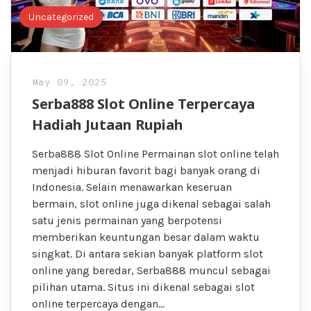
Uncategorized
May 09, 2025
Serba888 Slot Online Terpercaya
Hadiah Jutaan Rupiah
Serba888 Slot Online Permainan slot online telah
menjadi hiburan favorit bagi banyak orang di
Indonesia. Selain menawarkan keseruan
bermain, slot online juga dikenal sebagai salah
satu jenis permainan yang berpotensi
memberikan keuntungan besar dalam waktu
singkat. Di antara sekian banyak platform slot
online yang beredar, Serba888 muncul sebagai
pilihan utama. Situs ini dikenal sebagai slot
online terpercaya dengan…