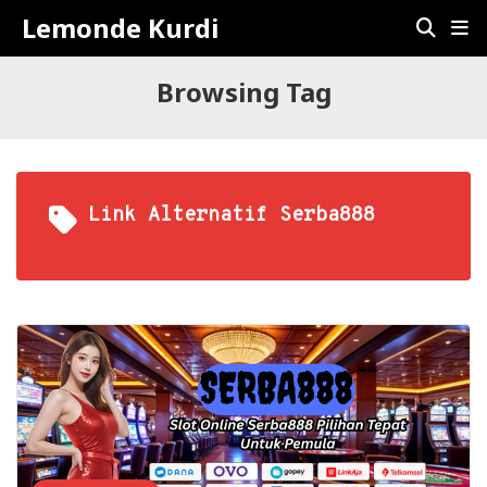
Lemonde Kurdi
Browsing Tag
Link Alternatif Serba888