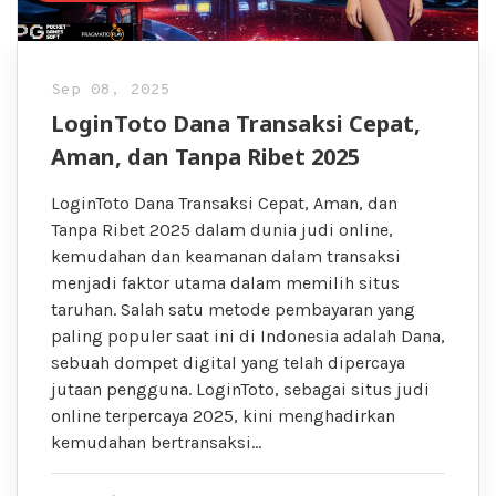
Sep 08, 2025
LoginToto Dana Transaksi Cepat,
Aman, dan Tanpa Ribet 2025
LoginToto Dana Transaksi Cepat, Aman, dan
Tanpa Ribet 2025 dalam dunia judi online,
kemudahan dan keamanan dalam transaksi
menjadi faktor utama dalam memilih situs
taruhan. Salah satu metode pembayaran yang
paling populer saat ini di Indonesia adalah Dana,
sebuah dompet digital yang telah dipercaya
jutaan pengguna. LoginToto, sebagai situs judi
online terpercaya 2025, kini menghadirkan
kemudahan bertransaksi…