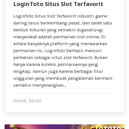
LoginToto Situs Slot Terfavorit
LoginToto Situs Slot Terfavorit industri game
daring terus berkembang pesat, dan salah satu
bentuk hiburan yang semakin digandrungi
masyarakat adalah permainan slot online. Di
antara banyaknya platform yang menawarkan
permainan ini, LoginToto berhasil mencuri
perhatian sebagai situs slot terfavorit. Bukan
hanya karena koleksi permainannya yang
lengkap, namun juga karena berbagai fitur
unggulan yang membuat pengalaman bermain
semakin menyenangkan…
poswp besar