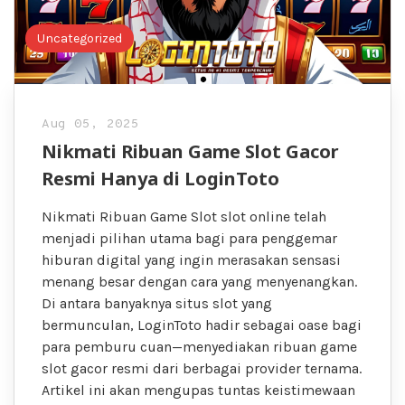
Uncategorized
Aug 05, 2025
Nikmati Ribuan Game Slot Gacor
Resmi Hanya di LoginToto
Nikmati Ribuan Game Slot slot online telah
menjadi pilihan utama bagi para penggemar
hiburan digital yang ingin merasakan sensasi
menang besar dengan cara yang menyenangkan.
Di antara banyaknya situs slot yang
bermunculan, LoginToto hadir sebagai oase bagi
para pemburu cuan—menyediakan ribuan game
slot gacor resmi dari berbagai provider ternama.
Artikel ini akan mengupas tuntas keistimewaan