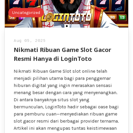
Uncategorized
Aug 05, 2025
Nikmati Ribuan Game Slot Gacor
Resmi Hanya di LoginToto
Nikmati Ribuan Game Slot slot online telah
menjadi pilihan utama bagi para penggemar
hiburan digital yang ingin merasakan sensasi
menang besar dengan cara yang menyenangkan.
Di antara banyaknya situs slot yang
bermunculan, LoginToto hadir sebagai oase bagi
para pemburu cuan—menyediakan ribuan game
slot gacor resmi dari berbagai provider ternama.
Artikel ini akan mengupas tuntas keistimewaan