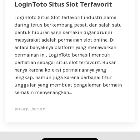
LoginToto Situs Slot Terfavorit
LoginToto Situs Slot Terfavorit industri game
daring terus berkembang pesat, dan salah satu
bentuk hiburan yang semakin digandrungi
masyarakat adalah permainan slot online. Di
antara banyaknya platform yang menawarkan
permainan ini, LoginToto berhasil mencuri
perhatian sebagai situs slot terfavorit. Bukan
hanya karena koleksi permainannya yang
lengkap, namun juga karena berbagai fitur
unggulan yang membuat pengalaman bermain
semakin menyenangkan…
poswp besar