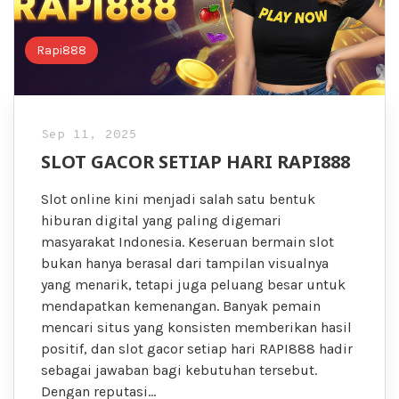
Rapi888
Sep 11, 2025
SLOT GACOR SETIAP HARI RAPI888
Slot online kini menjadi salah satu bentuk
hiburan digital yang paling digemari
masyarakat Indonesia. Keseruan bermain slot
bukan hanya berasal dari tampilan visualnya
yang menarik, tetapi juga peluang besar untuk
mendapatkan kemenangan. Banyak pemain
mencari situs yang konsisten memberikan hasil
positif, dan slot gacor setiap hari RAPI888 hadir
sebagai jawaban bagi kebutuhan tersebut.
Dengan reputasi…