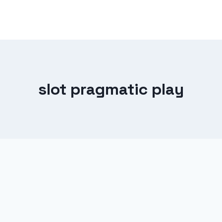
slot pragmatic play