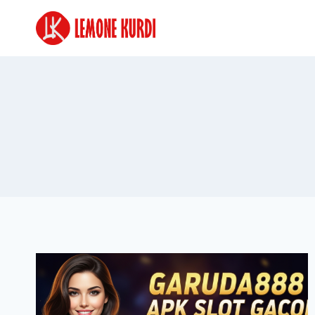
Skip
to
content