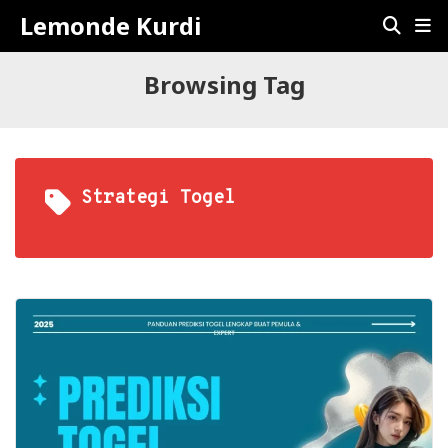
Lemonde Kurdi
Browsing Tag
Strategi Togel