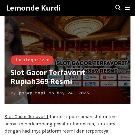
Lemonde Kurdi
Uncategorized
Slot Gacor Terfavorit
Rupiah369 Resmi
By
poswp rapi
on
May 24, 2025
Slot Gacor Terfavorit
Industri permainan slot online
semakin berkembang pesat di Indonesia, terutama
dengan hadirnya platform resmi dan terpercaya