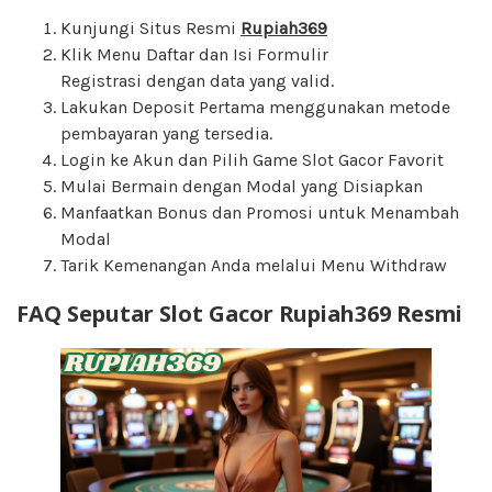
Kunjungi Situs Resmi
Rupiah369
Klik Menu Daftar dan Isi Formulir
Registrasi dengan data yang valid.
Lakukan Deposit Pertama menggunakan metode
pembayaran yang tersedia.
Login ke Akun dan Pilih Game Slot Gacor Favorit
Mulai Bermain dengan Modal yang Disiapkan
Manfaatkan Bonus dan Promosi untuk Menambah
Modal
Tarik Kemenangan Anda melalui Menu Withdraw
FAQ Seputar Slot Gacor Rupiah369 Resmi