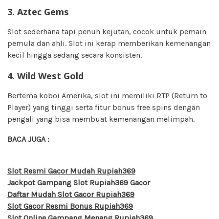
3. Aztec Gems
Slot sederhana tapi penuh kejutan, cocok untuk pemain
pemula dan ahli. Slot ini kerap memberikan kemenangan
kecil hingga sedang secara konsisten.
4. Wild West Gold
Bertema koboi Amerika, slot ini memiliki RTP (Return to
Player) yang tinggi serta fitur bonus free spins dengan
pengali yang bisa membuat kemenangan melimpah.
BACA JUGA :
Slot Resmi Gacor Mudah Rupiah369
Jackpot Gampang Slot Rupiah369 Gacor
Daftar Mudah Slot Gacor Rupiah369
Slot Gacor Resmi Bonus Rupiah369
Slot Online Gampang Menang Rupiah369