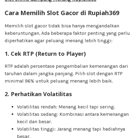
Cara Memilih Slot Gacor di Rupiah369
Memilih slot gacor tidak bisa hanya mengandalkan
keberuntungan. Ada beberapa faktor penting yang perlu
diperhatikan agar peluang menang lebih tinggi:
1. Cek RTP (Return to Player)
RTP adalah persentase pengembalian kemenangan dari
taruhan dalam jangka panjang. Pilih slot dengan RTP
minimal 96% untuk peluang menang lebih baik.
2. Perhatikan Volatilitas
Volatilitas rendah: Menang kecil tapi sering.
Volatilitas sedang: Kombinasi antara kemenangan
kecil dan besar.
Volatilitas tinggi: Jarang menang tapi hadiahnya
besar.