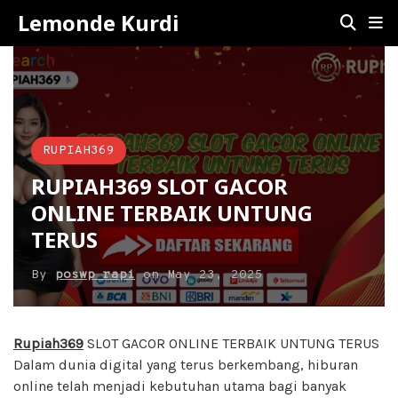
Lemonde Kurdi
RUPIAH369
RUPIAH369 SLOT GACOR
ONLINE TERBAIK UNTUNG
TERUS
By
poswp rapi
on
May 23, 2025
Rupiah369
SLOT GACOR ONLINE TERBAIK UNTUNG TERUS
Dalam dunia digital yang terus berkembang, hiburan
online telah menjadi kebutuhan utama bagi banyak