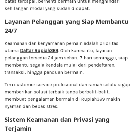
batas tercapai, berhenti bermain untuk menghindari
kehilangan modal yang sudah didapat.
Layanan Pelanggan yang Siap Membantu
24/7
Keamanan dan kenyamanan pemain adalah prioritas
utama
Daftar Rupiah369
. Oleh karena itu, layanan
pelanggan tersedia 24 jam sehari, 7 hari seminggu, siap
membantu segala kendala mulai dari pendaftaran,
transaksi, hingga panduan bermain.
Tim customer service profesional dan ramah selalu sigap
memberikan solusi terbaik tanpa berbelit-belit,
membuat pengalaman bermain di Rupiah369 makin
nyaman dan bebas stres.
Sistem Keamanan dan Privasi yang
Terjamin