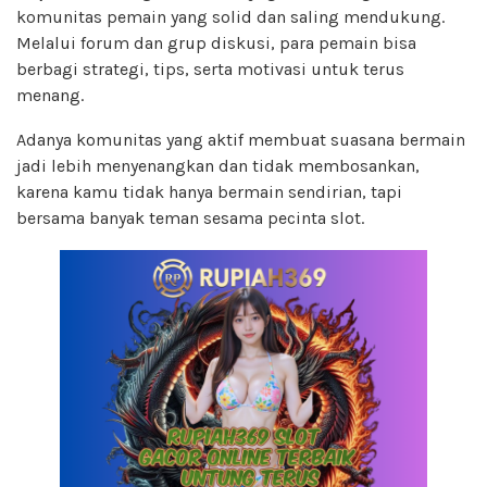
komunitas pemain yang solid dan saling mendukung.
Melalui forum dan grup diskusi, para pemain bisa
berbagi strategi, tips, serta motivasi untuk terus
menang.
Adanya komunitas yang aktif membuat suasana bermain
jadi lebih menyenangkan dan tidak membosankan,
karena kamu tidak hanya bermain sendirian, tapi
bersama banyak teman sesama pecinta slot.