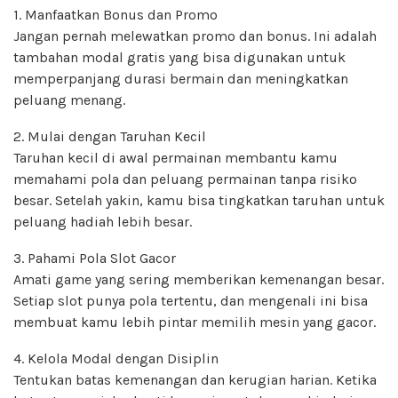
1. Manfaatkan Bonus dan Promo
Jangan pernah melewatkan promo dan bonus. Ini adalah
tambahan modal gratis yang bisa digunakan untuk
memperpanjang durasi bermain dan meningkatkan
peluang menang.
2. Mulai dengan Taruhan Kecil
Taruhan kecil di awal permainan membantu kamu
memahami pola dan peluang permainan tanpa risiko
besar. Setelah yakin, kamu bisa tingkatkan taruhan untuk
peluang hadiah lebih besar.
3. Pahami Pola Slot Gacor
Amati game yang sering memberikan kemenangan besar.
Setiap slot punya pola tertentu, dan mengenali ini bisa
membuat kamu lebih pintar memilih mesin yang gacor.
4. Kelola Modal dengan Disiplin
Tentukan batas kemenangan dan kerugian harian. Ketika