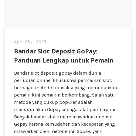
Garuda888
Situs Slot
Apr 08, 2025
Bandar Slot Deposit GoPay:
Panduan Lengkap untuk Pemain
Bandar slot deposit gopay dalam dunia
perjudian online, khususnya permainan slot,
berbagai metode transaksi yang memudahkan
pemain kini semakin berkembang. Salah satu
metode yang cukup populer adalah
menggunakan Gopay sebagai alat pembayaran.
Banyak bandar slot kini menawarkan deposit
Gopay karena kemudahan dan kecepatan yang
ditawarkan oleh metode ini. Gopay, yang