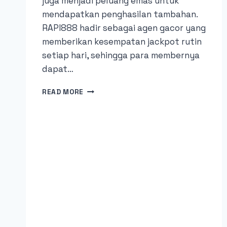
juga menjadi peluang emas untuk
mendapatkan penghasilan tambahan.
RAPI888 hadir sebagai agen gacor yang
memberikan kesempatan jackpot rutin
setiap hari, sehingga para membernya
dapat…
RAPI888 JACKPOT
READ MORE
RUTIN
BERSAMA
AGEN
GACOR