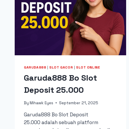
GARUDA888
|
SLOT GACOR
|
SLOT ONLINE
Garuda888 Bo Slot
Deposit 25.000
By
Mihawk Eyes
September 21, 2025
Garuda888 Bo Slot Deposit
25.000 adalah sebuah platform