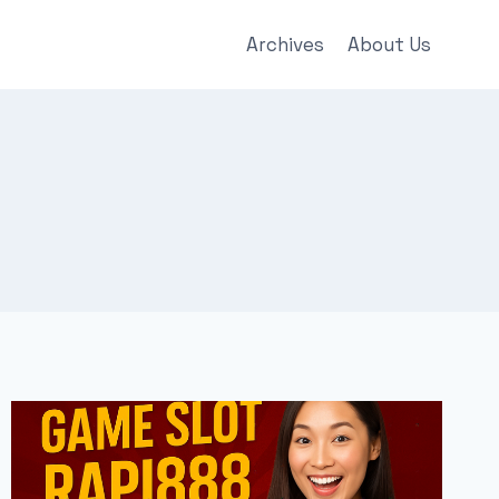
Archives
About Us