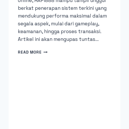
online, RAPI888 mampu tampil unggul
berkat penerapan sistem terkini yang
mendukung performa maksimal dalam
segala aspek, mulai dari gameplay,
keamanan, hingga proses transaksi.
Artikel ini akan mengupas tuntas…
RAPI888 SITUS
READ MORE
SLOT
LENGKAP
SISTEM
TERKINI