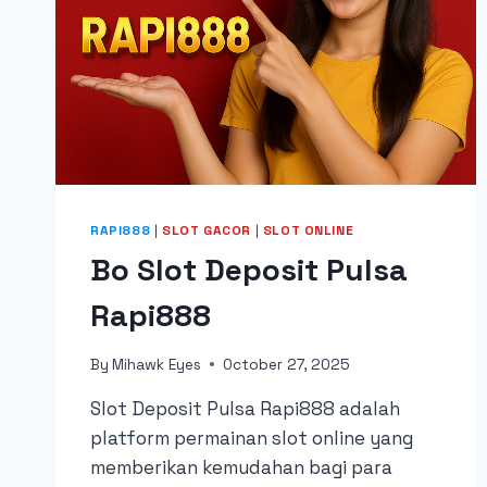
RAPI888
|
SLOT GACOR
|
SLOT ONLINE
Bo Slot Deposit Pulsa
Rapi888
By
Mihawk Eyes
October 27, 2025
Slot Deposit Pulsa Rapi888 adalah
platform permainan slot online yang
memberikan kemudahan bagi para