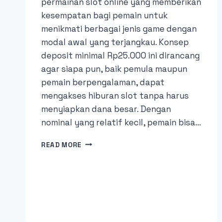
permainan slot online yang memberikan
kesempatan bagi pemain untuk
menikmati berbagai jenis game dengan
modal awal yang terjangkau. Konsep
deposit minimal Rp25.000 ini dirancang
agar siapa pun, baik pemula maupun
pemain berpengalaman, dapat
mengakses hiburan slot tanpa harus
menyiapkan dana besar. Dengan
nominal yang relatif kecil, pemain bisa…
GARUDA888
READ MORE
BO
SLOT
DEPOSIT
25.000