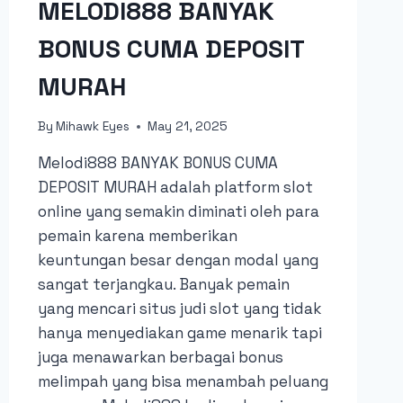
MELODI888 BANYAK
BONUS CUMA DEPOSIT
MURAH
By
Mihawk Eyes
May 21, 2025
Melodi888 BANYAK BONUS CUMA
DEPOSIT MURAH adalah platform slot
online yang semakin diminati oleh para
pemain karena memberikan
keuntungan besar dengan modal yang
sangat terjangkau. Banyak pemain
yang mencari situs judi slot yang tidak
hanya menyediakan game menarik tapi
juga menawarkan berbagai bonus
melimpah yang bisa menambah peluang