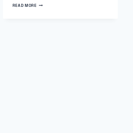
RUPIAH369
READ MORE
HOKI
SLOT
TERPERCAYA
UNTUK
CUAN