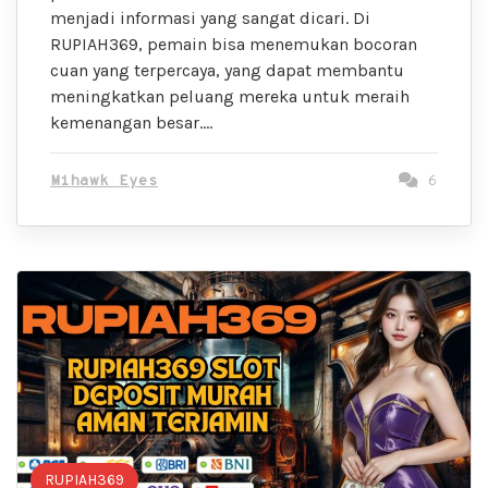
menjadi informasi yang sangat dicari. Di
RUPIAH369, pemain bisa menemukan bocoran
cuan yang terpercaya, yang dapat membantu
meningkatkan peluang mereka untuk meraih
kemenangan besar….
Mihawk Eyes
6
RUPIAH369