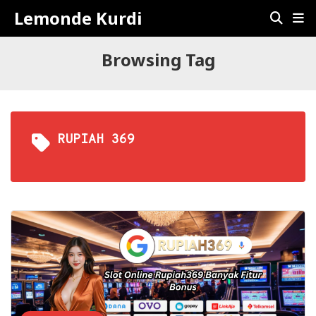
Lemonde Kurdi
Browsing Tag
RUPIAH 369