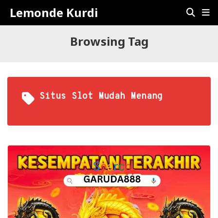
Lemonde Kurdi
Browsing Tag
Situs Slot Mudah Menang