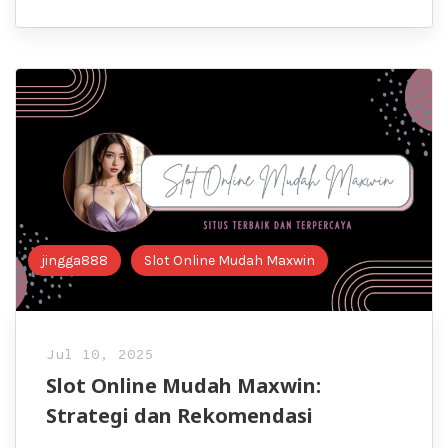
jingga888
Slot Online Mudah Maxwin
Jul 10, 2025
Slot Online Mudah Maxwin:
Strategi dan Rekomendasi