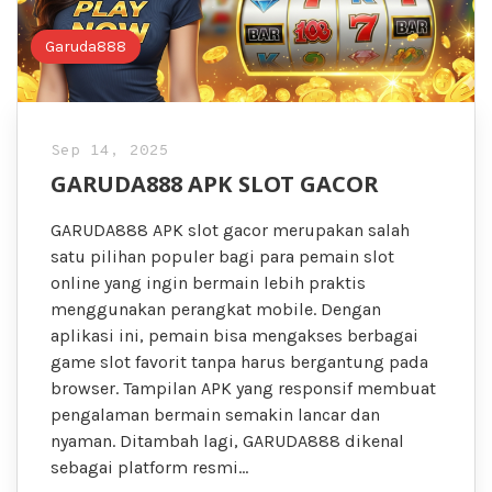
Garuda888
Sep 14, 2025
GARUDA888 APK SLOT GACOR
GARUDA888 APK slot gacor merupakan salah
satu pilihan populer bagi para pemain slot
online yang ingin bermain lebih praktis
menggunakan perangkat mobile. Dengan
aplikasi ini, pemain bisa mengakses berbagai
game slot favorit tanpa harus bergantung pada
browser. Tampilan APK yang responsif membuat
pengalaman bermain semakin lancar dan
nyaman. Ditambah lagi, GARUDA888 dikenal
sebagai platform resmi…