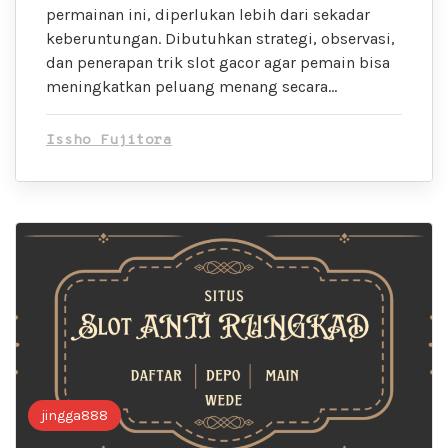
permainan ini, diperlukan lebih dari sekadar
keberuntungan. Dibutuhkan strategi, observasi,
dan penerapan trik slot gacor agar pemain bisa
meningkatkan peluang menang secara…
Issho Fujitora
jingga888