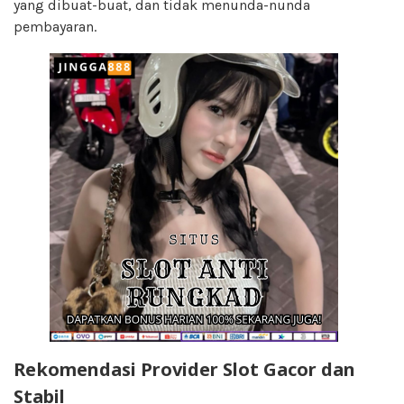
yang dibuat-buat, dan tidak menunda-nunda
pembayaran.
Rekomendasi Provider Slot Gacor dan
Stabil