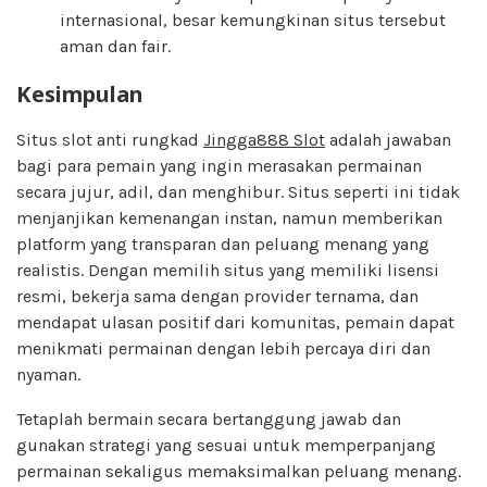
internasional, besar kemungkinan situs tersebut
aman dan fair.
Kesimpulan
Situs slot anti rungkad
Jingga888 Slot
adalah jawaban
bagi para pemain yang ingin merasakan permainan
secara jujur, adil, dan menghibur. Situs seperti ini tidak
menjanjikan kemenangan instan, namun memberikan
platform yang transparan dan peluang menang yang
realistis. Dengan memilih situs yang memiliki lisensi
resmi, bekerja sama dengan provider ternama, dan
mendapat ulasan positif dari komunitas, pemain dapat
menikmati permainan dengan lebih percaya diri dan
nyaman.
Tetaplah bermain secara bertanggung jawab dan
gunakan strategi yang sesuai untuk memperpanjang
permainan sekaligus memaksimalkan peluang menang.