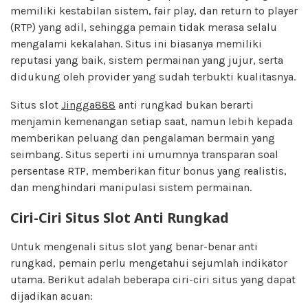
memiliki kestabilan sistem, fair play, dan return to player
(RTP) yang adil, sehingga pemain tidak merasa selalu
mengalami kekalahan. Situs ini biasanya memiliki
reputasi yang baik, sistem permainan yang jujur, serta
didukung oleh provider yang sudah terbukti kualitasnya.
Situs slot
Jingga888
anti rungkad bukan berarti
menjamin kemenangan setiap saat, namun lebih kepada
memberikan peluang dan pengalaman bermain yang
seimbang. Situs seperti ini umumnya transparan soal
persentase RTP, memberikan fitur bonus yang realistis,
dan menghindari manipulasi sistem permainan.
Ciri-Ciri Situs Slot Anti Rungkad
Untuk mengenali situs slot yang benar-benar anti
rungkad, pemain perlu mengetahui sejumlah indikator
utama. Berikut adalah beberapa ciri-ciri situs yang dapat
dijadikan acuan: