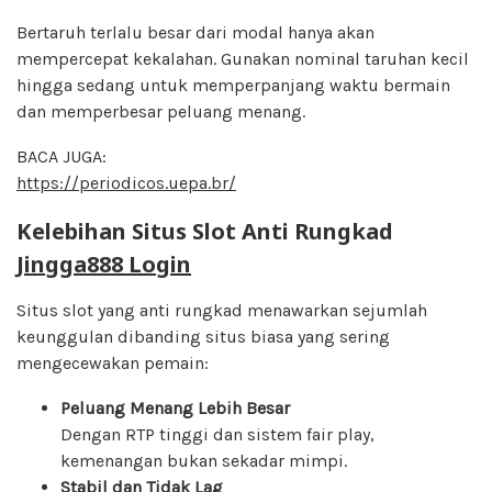
Bertaruh terlalu besar dari modal hanya akan
mempercepat kekalahan. Gunakan nominal taruhan kecil
hingga sedang untuk memperpanjang waktu bermain
dan memperbesar peluang menang.
BACA JUGA:
https://periodicos.uepa.br/
Kelebihan Situs Slot Anti Rungkad
Jingga888 Login
Situs slot yang anti rungkad menawarkan sejumlah
keunggulan dibanding situs biasa yang sering
mengecewakan pemain:
Peluang Menang Lebih Besar
Dengan RTP tinggi dan sistem fair play,
kemenangan bukan sekadar mimpi.
Stabil dan Tidak Lag