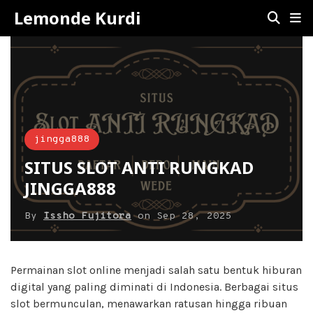
Lemonde Kurdi
jingga888
SITUS SLOT ANTI RUNGKAD
JINGGA888
By
Issho Fujitora
on
Sep 28, 2025
Permainan slot online menjadi salah satu bentuk hiburan
digital yang paling diminati di Indonesia. Berbagai situs
slot bermunculan, menawarkan ratusan hingga ribuan