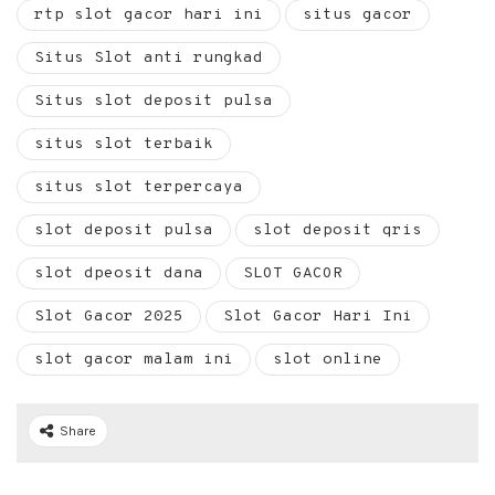
rtp slot gacor hari ini
situs gacor
Situs Slot anti rungkad
Situs slot deposit pulsa
situs slot terbaik
situs slot terpercaya
slot deposit pulsa
slot deposit qris
slot dpeosit dana
SLOT GACOR
Slot Gacor 2025
Slot Gacor Hari Ini
slot gacor malam ini
slot online
Share