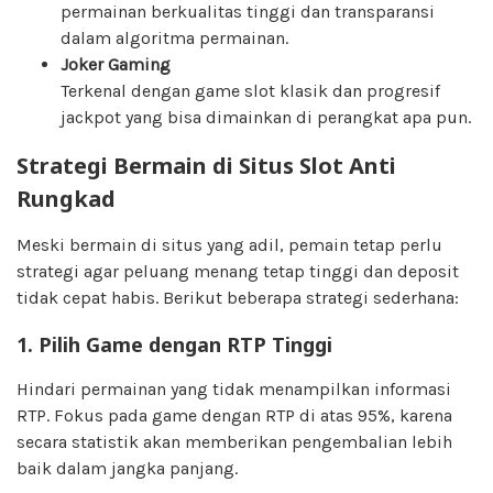
permainan berkualitas tinggi dan transparansi
dalam algoritma permainan.
Joker Gaming
Terkenal dengan game slot klasik dan progresif
jackpot yang bisa dimainkan di perangkat apa pun.
Strategi Bermain di Situs Slot Anti
Rungkad
Meski bermain di situs yang adil, pemain tetap perlu
strategi agar peluang menang tetap tinggi dan deposit
tidak cepat habis. Berikut beberapa strategi sederhana:
1. Pilih Game dengan RTP Tinggi
Hindari permainan yang tidak menampilkan informasi
RTP. Fokus pada game dengan RTP di atas 95%, karena
secara statistik akan memberikan pengembalian lebih
baik dalam jangka panjang.