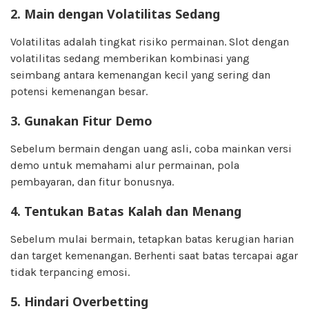
2. Main dengan Volatilitas Sedang
Volatilitas adalah tingkat risiko permainan. Slot dengan
volatilitas sedang memberikan kombinasi yang
seimbang antara kemenangan kecil yang sering dan
potensi kemenangan besar.
3. Gunakan Fitur Demo
Sebelum bermain dengan uang asli, coba mainkan versi
demo untuk memahami alur permainan, pola
pembayaran, dan fitur bonusnya.
4. Tentukan Batas Kalah dan Menang
Sebelum mulai bermain, tetapkan batas kerugian harian
dan target kemenangan. Berhenti saat batas tercapai agar
tidak terpancing emosi.
5. Hindari Overbetting