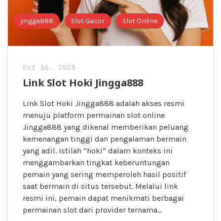
jingga888
Slot Gacor
Slot Online
Oct 16, 2025
Link Slot Hoki Jingga888
Link Slot Hoki Jingga888 adalah akses resmi
menuju platform permainan slot online
Jingga888 yang dikenal memberikan peluang
kemenangan tinggi dan pengalaman bermain
yang adil. Istilah “hoki” dalam konteks ini
menggambarkan tingkat keberuntungan
pemain yang sering memperoleh hasil positif
saat bermain di situs tersebut. Melalui link
resmi ini, pemain dapat menikmati berbagai
permainan slot dari provider ternama…