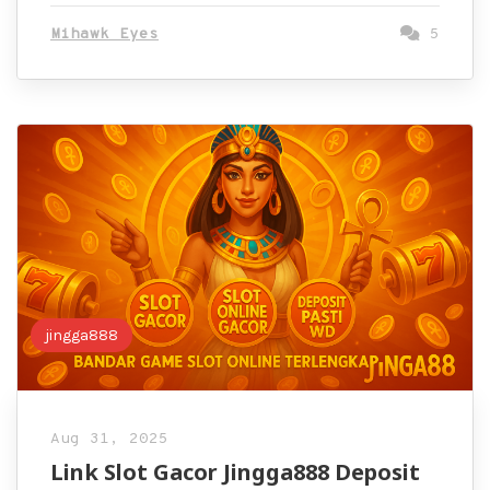
Mihawk Eyes
5
jingga888
Aug 31, 2025
Link Slot Gacor Jingga888 Deposit