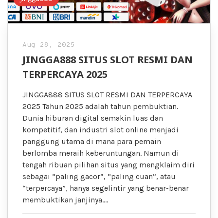
Aug 28, 2025
JINGGA888 SITUS SLOT RESMI DAN
TERPERCAYA 2025
JINGGA888 SITUS SLOT RESMI DAN TERPERCAYA
2025 Tahun 2025 adalah tahun pembuktian.
Dunia hiburan digital semakin luas dan
kompetitif, dan industri slot online menjadi
panggung utama di mana para pemain
berlomba meraih keberuntungan. Namun di
tengah ribuan pilihan situs yang mengklaim diri
sebagai “paling gacor”, “paling cuan”, atau
“terpercaya”, hanya segelintir yang benar-benar
membuktikan janjinya….