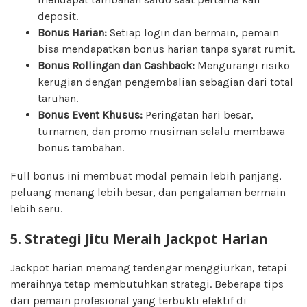
deposit.
Bonus Harian:
Setiap login dan bermain, pemain
bisa mendapatkan bonus harian tanpa syarat rumit.
Bonus Rollingan dan Cashback:
Mengurangi risiko
kerugian dengan pengembalian sebagian dari total
taruhan.
Bonus Event Khusus:
Peringatan hari besar,
turnamen, dan promo musiman selalu membawa
bonus tambahan.
Full bonus ini membuat modal pemain lebih panjang,
peluang menang lebih besar, dan pengalaman bermain
lebih seru.
5. Strategi Jitu Meraih Jackpot Harian
Jackpot harian memang terdengar menggiurkan, tetapi
meraihnya tetap membutuhkan strategi. Beberapa tips
dari pemain profesional yang terbukti efektif di