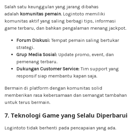
Salah satu keunggulan yang jarang dibahas
adalah
komunitas pemain
. Logintoto memiliki
komunitas aktif yang saling berbagi tips, informasi
game terbaru, dan bahkan pengalaman menang jackpot.
Forum Diskusi:
Tempat pemain saling bertukar
strategi.
Grup Media Sosial:
Update promo, event, dan
pemenang terbaru.
Dukungan Customer Service:
Tim support yang
responsif siap membantu kapan saja.
Bermain di platform dengan komunitas solid
memberikan rasa kebersamaan dan semangat tambahan
untuk terus bermain.
7. Teknologi Game yang Selalu Diperbarui
Logintoto tidak berhenti pada pencapaian yang ada.