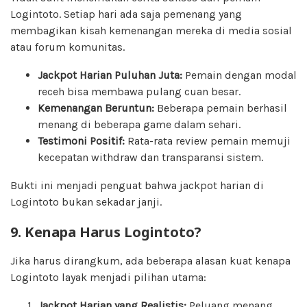
Logintoto. Setiap hari ada saja pemenang yang
membagikan kisah kemenangan mereka di media sosial
atau forum komunitas.
Jackpot Harian Puluhan Juta:
Pemain dengan modal
receh bisa membawa pulang cuan besar.
Kemenangan Beruntun:
Beberapa pemain berhasil
menang di beberapa game dalam sehari.
Testimoni Positif:
Rata-rata review pemain memuji
kecepatan withdraw dan transparansi sistem.
Bukti ini menjadi penguat bahwa jackpot harian di
Logintoto bukan sekadar janji.
9. Kenapa Harus Logintoto?
Jika harus dirangkum, ada beberapa alasan kuat kenapa
Logintoto layak menjadi pilihan utama:
Jackpot Harian yang Realistis:
Peluang menang