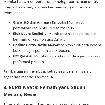
Mereka terus memperbarui teknologi permainan untuk
memastikan pengalaman bermain yang modern dan
memuaskan.
Grafis HD dan Animasi Smooth:
Membuat
permainan lebih hidup dan menarik.
Efek Suara Realistis:
Memberikan sensasi seperti
bermain di kasino sungguhan.
Update Game Rutin:
Menambahkan slot baru secara
berkala agar pemain tidak bosan.
Integrasi AI:
Memberikan rekomendasi game sesuai
preferensi pemain.
Pembaruan ini membuat setiap sesi bermain selalu
segar dan memacu adrenalin.
8. Bukti Nyata: Pemain yang Sudah
Menang Besar
Tidak sulit menemukan cerita sukses dari pemain