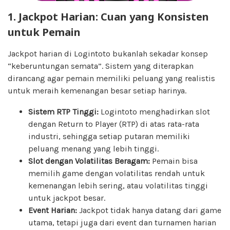
1. Jackpot Harian: Cuan yang Konsisten
untuk Pemain
Jackpot harian di Logintoto bukanlah sekadar konsep
“keberuntungan semata”. Sistem yang diterapkan
dirancang agar pemain memiliki peluang yang realistis
untuk meraih kemenangan besar setiap harinya.
Sistem RTP Tinggi:
Logintoto menghadirkan slot
dengan Return to Player (RTP) di atas rata-rata
industri, sehingga setiap putaran memiliki
peluang menang yang lebih tinggi.
Slot dengan Volatilitas Beragam:
Pemain bisa
memilih game dengan volatilitas rendah untuk
kemenangan lebih sering, atau volatilitas tinggi
untuk jackpot besar.
Event Harian:
Jackpot tidak hanya datang dari game
utama, tetapi juga dari event dan turnamen harian