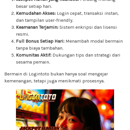
besar setiap hari.
Kemudahan Akses:
Login cepat, transaksi instan,
dan tampilan user-friendly.
Keamanan Terjamin:
Sistem enkripsi dan lisensi
resmi.
Full Bonus Setiap Hari:
Menambah modal bermain
tanpa biaya tambahan.
Komunitas Aktif:
Dukungan tips dan strategi dari
sesama pemain.
Bermain di Logintoto bukan hanya soal mengejar
kemenangan, tetapi juga menikmati prosesnya.