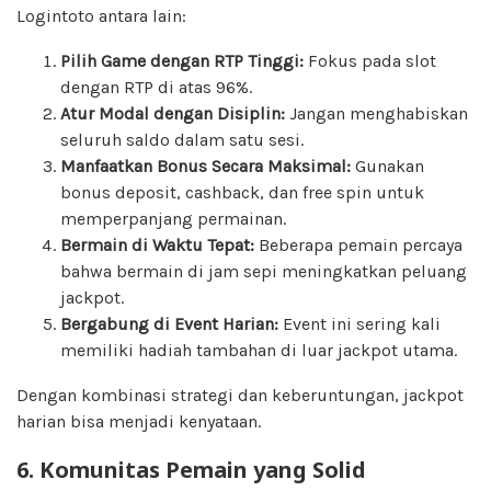
Logintoto antara lain:
Pilih Game dengan RTP Tinggi:
Fokus pada slot
dengan RTP di atas 96%.
Atur Modal dengan Disiplin:
Jangan menghabiskan
seluruh saldo dalam satu sesi.
Manfaatkan Bonus Secara Maksimal:
Gunakan
bonus deposit, cashback, dan free spin untuk
memperpanjang permainan.
Bermain di Waktu Tepat:
Beberapa pemain percaya
bahwa bermain di jam sepi meningkatkan peluang
jackpot.
Bergabung di Event Harian:
Event ini sering kali
memiliki hadiah tambahan di luar jackpot utama.
Dengan kombinasi strategi dan keberuntungan, jackpot
harian bisa menjadi kenyataan.
6. Komunitas Pemain yang Solid