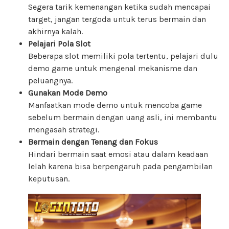
Segera tarik kemenangan ketika sudah mencapai
target, jangan tergoda untuk terus bermain dan
akhirnya kalah.
Pelajari Pola Slot
Beberapa slot memiliki pola tertentu, pelajari dulu
demo game untuk mengenal mekanisme dan
peluangnya.
Gunakan Mode Demo
Manfaatkan mode demo untuk mencoba game
sebelum bermain dengan uang asli, ini membantu
mengasah strategi.
Bermain dengan Tenang dan Fokus
Hindari bermain saat emosi atau dalam keadaan
lelah karena bisa berpengaruh pada pengambilan
keputusan.