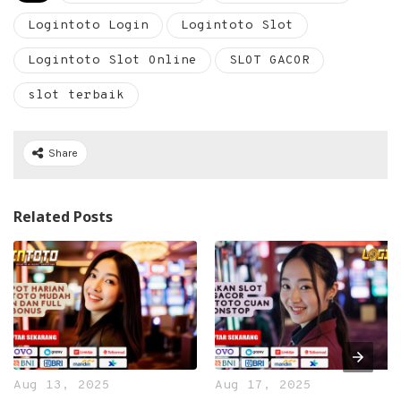
Logintoto Login
Logintoto Slot
Logintoto Slot Online
SLOT GACOR
slot terbaik
Share
Related Posts
Aug 13, 2025
Aug 17, 2025