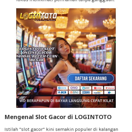
Mengenal Slot Gacor di LOGINTOTO
Istilah “slot gacor” kini semakin populer di kalangan