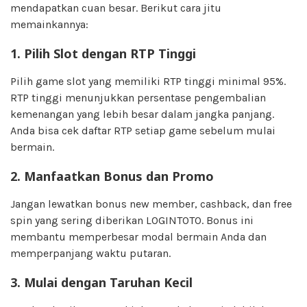
mendapatkan cuan besar. Berikut cara jitu
memainkannya:
1. Pilih Slot dengan RTP Tinggi
Pilih game slot yang memiliki RTP tinggi minimal 95%.
RTP tinggi menunjukkan persentase pengembalian
kemenangan yang lebih besar dalam jangka panjang.
Anda bisa cek daftar RTP setiap game sebelum mulai
bermain.
2. Manfaatkan Bonus dan Promo
Jangan lewatkan bonus new member, cashback, dan free
spin yang sering diberikan LOGINTOTO. Bonus ini
membantu memperbesar modal bermain Anda dan
memperpanjang waktu putaran.
3. Mulai dengan Taruhan Kecil