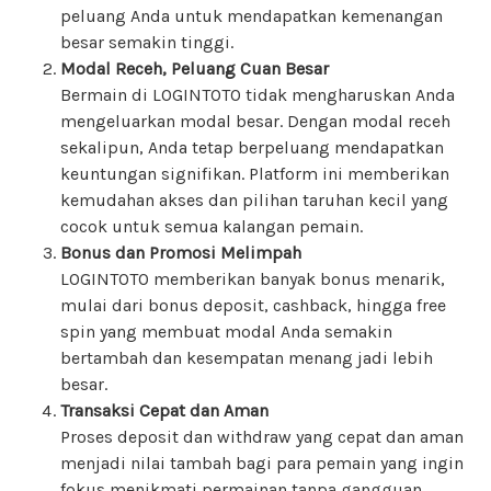
peluang Anda untuk mendapatkan kemenangan
besar semakin tinggi.
Modal Receh, Peluang Cuan Besar
Bermain di LOGINTOTO tidak mengharuskan Anda
mengeluarkan modal besar. Dengan modal receh
sekalipun, Anda tetap berpeluang mendapatkan
keuntungan signifikan. Platform ini memberikan
kemudahan akses dan pilihan taruhan kecil yang
cocok untuk semua kalangan pemain.
Bonus dan Promosi Melimpah
LOGINTOTO memberikan banyak bonus menarik,
mulai dari bonus deposit, cashback, hingga free
spin yang membuat modal Anda semakin
bertambah dan kesempatan menang jadi lebih
besar.
Transaksi Cepat dan Aman
Proses deposit dan withdraw yang cepat dan aman
menjadi nilai tambah bagi para pemain yang ingin
fokus menikmati permainan tanpa gangguan.