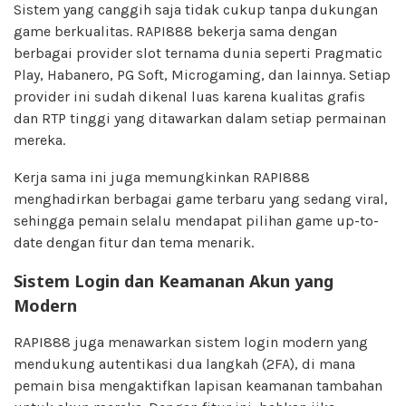
Sistem yang canggih saja tidak cukup tanpa dukungan
game berkualitas. RAPI888 bekerja sama dengan
berbagai provider slot ternama dunia seperti Pragmatic
Play, Habanero, PG Soft, Microgaming, dan lainnya. Setiap
provider ini sudah dikenal luas karena kualitas grafis
dan RTP tinggi yang ditawarkan dalam setiap permainan
mereka.
Kerja sama ini juga memungkinkan RAPI888
menghadirkan berbagai game terbaru yang sedang viral,
sehingga pemain selalu mendapat pilihan game up-to-
date dengan fitur dan tema menarik.
Sistem Login dan Keamanan Akun yang
Modern
RAPI888 juga menawarkan sistem login modern yang
mendukung autentikasi dua langkah (2FA), di mana
pemain bisa mengaktifkan lapisan keamanan tambahan