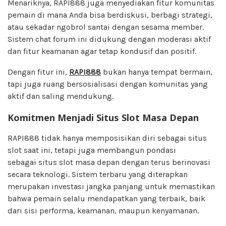
Menariknya, RAPI888 juga menyediakan fitur komunitas
pemain di mana Anda bisa berdiskusi, berbagi strategi,
atau sekadar ngobrol santai dengan sesama member.
Sistem chat forum ini didukung dengan moderasi aktif
dan fitur keamanan agar tetap kondusif dan positif.
Dengan fitur ini,
RAPI888
bukan hanya tempat bermain,
tapi juga ruang bersosialisasi dengan komunitas yang
aktif dan saling mendukung.
Komitmen Menjadi Situs Slot Masa Depan
RAPI888 tidak hanya memposisikan diri sebagai situs
slot saat ini, tetapi juga membangun pondasi
sebagai situs slot masa depan dengan terus berinovasi
secara teknologi. Sistem terbaru yang diterapkan
merupakan investasi jangka panjang untuk memastikan
bahwa pemain selalu mendapatkan yang terbaik, baik
dari sisi performa, keamanan, maupun kenyamanan.