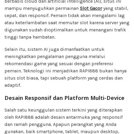
berbasis cloud dan artificial intelligence (AI), situs ini
mampu menyuguhkan permainan
Slot Gacor
yang stabil,
cepat, dan responsif. Pemain tidak akan mengalami lag
atau keterlambatan saat memutar slot karena server yang
digunakan sudah dioptimalkan untuk menangani trafik
tinggi tanpa hambatan.
Selain itu, sistem AI juga dimanfaatkan untuk
meningkatkan pengalaman pengguna melalui
rekomendasi game yang sesuai dengan preferensi
pemain. Teknologi ini menjadikan RAPI888 bukan hanya
situs slot biasa, tapi sebuah platform yang cerdas dan
adaptif.
Desain Responsif dan Platform Multi-Device
Salah satu keunggulan sistem terkini yang diterapkan
oleh RAPI888 adalah desain antarmuka yang responsif
dan ramah pengguna. Apapun perangkat yang Anda
gunakan, baik smartphone, tablet, maupun desktop,