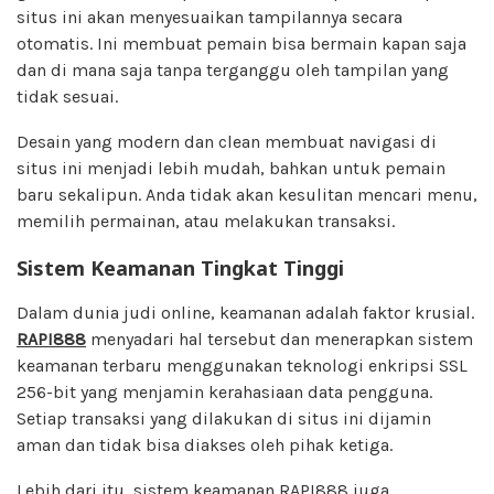
situs ini akan menyesuaikan tampilannya secara
otomatis. Ini membuat pemain bisa bermain kapan saja
dan di mana saja tanpa terganggu oleh tampilan yang
tidak sesuai.
Desain yang modern dan clean membuat navigasi di
situs ini menjadi lebih mudah, bahkan untuk pemain
baru sekalipun. Anda tidak akan kesulitan mencari menu,
memilih permainan, atau melakukan transaksi.
Sistem Keamanan Tingkat Tinggi
Dalam dunia judi online, keamanan adalah faktor krusial.
RAPI888
menyadari hal tersebut dan menerapkan sistem
keamanan terbaru menggunakan teknologi enkripsi SSL
256-bit yang menjamin kerahasiaan data pengguna.
Setiap transaksi yang dilakukan di situs ini dijamin
aman dan tidak bisa diakses oleh pihak ketiga.
Lebih dari itu, sistem keamanan RAPI888 juga