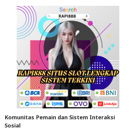
Komunitas Pemain dan Sistem Interaksi
Sosial