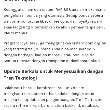
Keunggulan lain dari sistem RAPI888 adalah mekanisme
pengelolaan bonus yang otomatis. Setiap bonus seperti
welcome bonus, cashback, free spin, dan loyalty reward
akan langsung ditambahkan ke akun pemain tanpa perlu
klaim manual.
Program loyalitas juga menggunakan sistem poin digital
yang terintegrasi, di mana Anda bisa menukar poin
dengan berbagai hadiah menarik atau bonus saldo.
Semua tercatat dengan transparan di dashboard akun.
Update Berkala untuk Menyesuaikan dengan
Tren Teknologi
Salah satu bentuk komitmen RAPI888 dalam
menghadirkan sistem terbaik adalah dengan terus
melakukan update dan pengembangan. Tim IT situs ini
secara rutin memperbarui sistem backend, database,