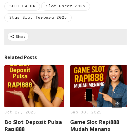
SLOT GACOR
Slot Gacor 2025
Stus Slot Terbaru 2025
Share
Related Posts
Oct 27, 2025
Sep 30, 2025
Bo Slot Deposit Pulsa
Game Slot Rapi888
Rapi888
Mudah Menang