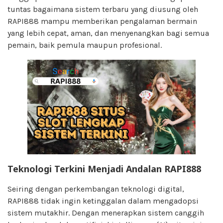
tuntas bagaimana sistem terbaru yang diusung oleh
RAPI888 mampu memberikan pengalaman bermain
yang lebih cepat, aman, dan menyenangkan bagi semua
pemain, baik pemula maupun profesional.
Teknologi Terkini Menjadi Andalan RAPI888
Seiring dengan perkembangan teknologi digital,
RAPI888 tidak ingin ketinggalan dalam mengadopsi
sistem mutakhir. Dengan menerapkan sistem canggih