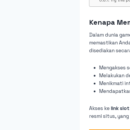
Kenapa Mem
Dalam dunia game
memastikan Anda t
disediakan secar
Mengakses se
Melakukan d
Menikmati in
Mendapatkan
Akses ke
link slo
resmi situs, yan