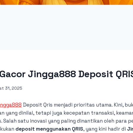
t Gacor Jingga888 Deposit QRI
st 31, 2025
Jingga888
Deposit Qris menjadi prioritas utama. Kini, b
an yang dinilai, tetapi juga kecepatan transaksi, keam
 Salah satu inovasi yang paling dinantikan oleh para 
akukan
deposit menggunakan QRIS
, yang kini hadir di
J