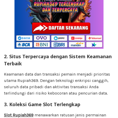
2.
Situs Terpercaya dengan Sistem Keamanan
Terbaik
Keamanan data dan transaksi pemain menjadi prioritas
utama Rupiah369. Dengan teknologi enkripsi canggih,
seluruh data pribadi dan aktivitas transaksi Anda
terlindungi dari risiko kebocoran atau pencurian data.
3.
Koleksi Game Slot Terlengkap
Slot Rupiah369
menawarkan ratusan jenis permainan