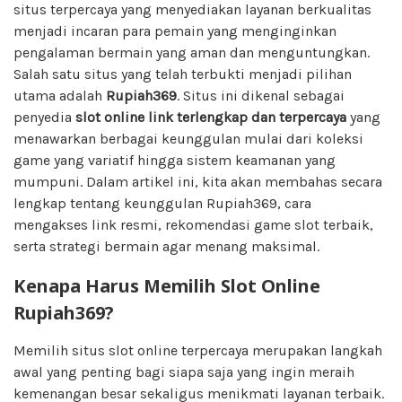
situs terpercaya yang menyediakan layanan berkualitas
menjadi incaran para pemain yang menginginkan
pengalaman bermain yang aman dan menguntungkan.
Salah satu situs yang telah terbukti menjadi pilihan
utama adalah
Rupiah369
. Situs ini dikenal sebagai
penyedia
slot online link terlengkap dan terpercaya
yang
menawarkan berbagai keunggulan mulai dari koleksi
game yang variatif hingga sistem keamanan yang
mumpuni. Dalam artikel ini, kita akan membahas secara
lengkap tentang keunggulan Rupiah369, cara
mengakses link resmi, rekomendasi game slot terbaik,
serta strategi bermain agar menang maksimal.
Kenapa Harus Memilih Slot Online
Rupiah369?
Memilih situs slot online terpercaya merupakan langkah
awal yang penting bagi siapa saja yang ingin meraih
kemenangan besar sekaligus menikmati layanan terbaik.