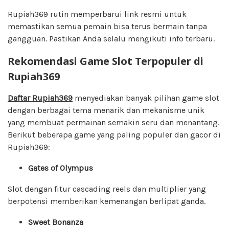
Rupiah369 rutin memperbarui link resmi untuk
memastikan semua pemain bisa terus bermain tanpa
gangguan. Pastikan Anda selalu mengikuti info terbaru.
Rekomendasi Game Slot Terpopuler di
Rupiah369
Daftar Rupiah369
menyediakan banyak pilihan game slot
dengan berbagai tema menarik dan mekanisme unik
yang membuat permainan semakin seru dan menantang.
Berikut beberapa game yang paling populer dan gacor di
Rupiah369:
Gates of Olympus
Slot dengan fitur cascading reels dan multiplier yang
berpotensi memberikan kemenangan berlipat ganda.
Sweet Bonanza