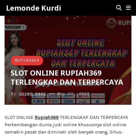
Lemonde Kurdi
RUPIAH369
SLOT ONLINE RUPIAH369
TERLENGKAP DAN TERPERCAYA
By
poswp rapi
on
May 27, 2025
SLOT ONLINE
Rupiah369
TERLENGKAP DAN TERPERCAYA
Perkembangan dunia judi online khususnya slot online
semakin pesat dan diminati oleh banyak orang. Situs-