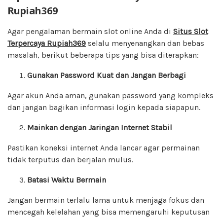
Rupiah369
Agar pengalaman bermain slot online Anda di
Situs Slot
Terpercaya Rupiah369
selalu menyenangkan dan bebas
masalah, berikut beberapa tips yang bisa diterapkan:
Gunakan Password Kuat dan Jangan Berbagi
Agar akun Anda aman, gunakan password yang kompleks
dan jangan bagikan informasi login kepada siapapun.
Mainkan dengan Jaringan Internet Stabil
Pastikan koneksi internet Anda lancar agar permainan
tidak terputus dan berjalan mulus.
Batasi Waktu Bermain
Jangan bermain terlalu lama untuk menjaga fokus dan
mencegah kelelahan yang bisa memengaruhi keputusan