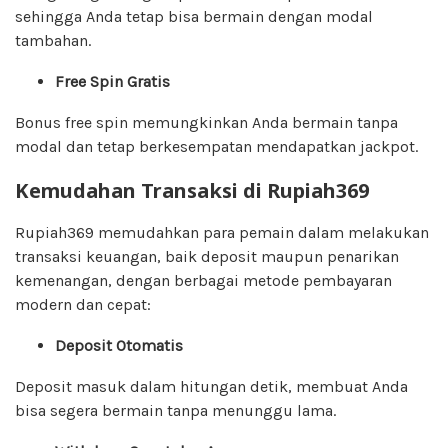
sehingga Anda tetap bisa bermain dengan modal
tambahan.
Free Spin Gratis
Bonus free spin memungkinkan Anda bermain tanpa
modal dan tetap berkesempatan mendapatkan jackpot.
Kemudahan Transaksi di Rupiah369
Rupiah369 memudahkan para pemain dalam melakukan
transaksi keuangan, baik deposit maupun penarikan
kemenangan, dengan berbagai metode pembayaran
modern dan cepat:
Deposit Otomatis
Deposit masuk dalam hitungan detik, membuat Anda
bisa segera bermain tanpa menunggu lama.