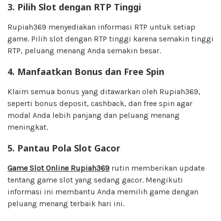
3.
Pilih Slot dengan RTP Tinggi
Rupiah369 menyediakan informasi RTP untuk setiap
game. Pilih slot dengan RTP tinggi karena semakin tinggi
RTP, peluang menang Anda semakin besar.
4.
Manfaatkan Bonus dan Free Spin
Klaim semua bonus yang ditawarkan oleh Rupiah369,
seperti bonus deposit, cashback, dan free spin agar
modal Anda lebih panjang dan peluang menang
meningkat.
5.
Pantau Pola Slot Gacor
Game Slot Online Rupiah369
rutin memberikan update
tentang game slot yang sedang gacor. Mengikuti
informasi ini membantu Anda memilih game dengan
peluang menang terbaik hari ini.