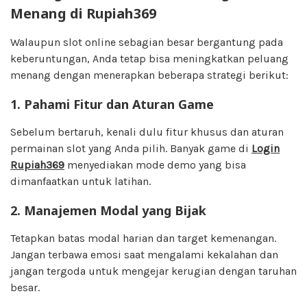
Menang di Rupiah369
Walaupun slot online sebagian besar bergantung pada
keberuntungan, Anda tetap bisa meningkatkan peluang
menang dengan menerapkan beberapa strategi berikut:
1.
Pahami Fitur dan Aturan Game
Sebelum bertaruh, kenali dulu fitur khusus dan aturan
permainan slot yang Anda pilih. Banyak game di
Login
Rupiah369
menyediakan mode demo yang bisa
dimanfaatkan untuk latihan.
2.
Manajemen Modal yang Bijak
Tetapkan batas modal harian dan target kemenangan.
Jangan terbawa emosi saat mengalami kekalahan dan
jangan tergoda untuk mengejar kerugian dengan taruhan
besar.