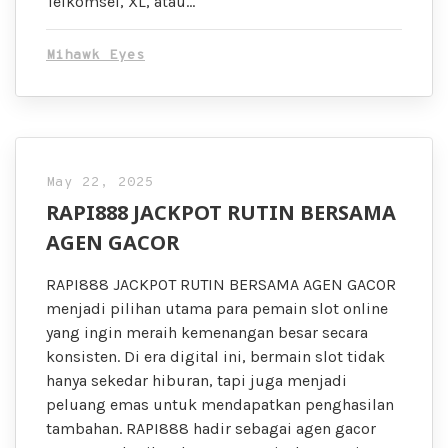
Telkomsel, XL, atau…
Mihawk Eyes
May 22, 2025
RAPI888 JACKPOT RUTIN BERSAMA
AGEN GACOR
RAPI888 JACKPOT RUTIN BERSAMA AGEN GACOR
menjadi pilihan utama para pemain slot online
yang ingin meraih kemenangan besar secara
konsisten. Di era digital ini, bermain slot tidak
hanya sekedar hiburan, tapi juga menjadi
peluang emas untuk mendapatkan penghasilan
tambahan. RAPI888 hadir sebagai agen gacor