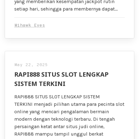
yang memberikan kesempatan jackpot rutin
setiap hari, sehingga para membernya dapat…
Mihawk Eyes
May 22, 2025
RAPI888 SITUS SLOT LENGKAP
SISTEM TERKINI
RAPI888 SITUS SLOT LENGKAP SISTEM
TERKINI menjadi pilihan utama para pecinta slot
online yang mencari pengalaman bermain
modern dengan teknologi terbaru. Di tengah
persaingan ketat antar situs judi online,
RAPI888 mampu tampil unggul berkat