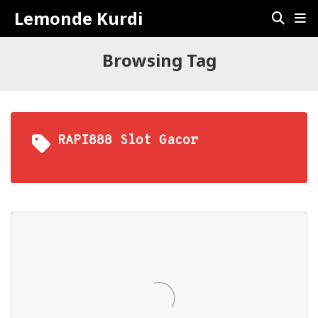
Lemonde Kurdi
Browsing Tag
RAPI888 Slot Gacor