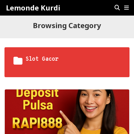
Lemonde Kurdi
Browsing Category
Slot Gacor