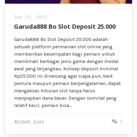
Sep 22, 2025
Garuda888 Bo Slot Deposit 25.000
Garuda888 Bo Slot Deposit 25.000 adalah
sebuah platform permainan slot online yang
memberikan kesempatan bagi pemain untuk
menikmati berbagai jenis game dengan modal
awal yang terjangkau. Konsep deposit minimal
Rp25.000 ini dirancang agar siapa pun, baik
pemula maupun pemain berpengalaman, dapat
mengakses hiburan slot tanpa harus
menyiapkan dana besar. Dengan nominal yang
relatif kecil, pemain bisa…
Mihawk Eyes
5