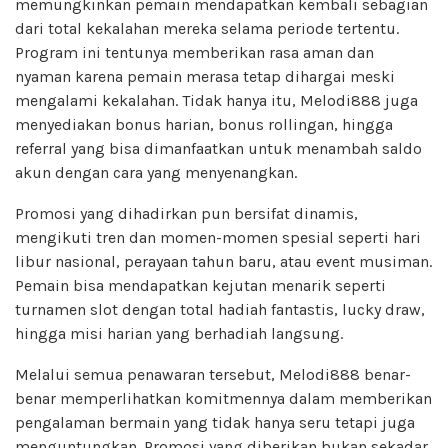
memungkinkan pemain mendapatkan kembali sebagian
dari total kekalahan mereka selama periode tertentu.
Program ini tentunya memberikan rasa aman dan
nyaman karena pemain merasa tetap dihargai meski
mengalami kekalahan. Tidak hanya itu, Melodi888 juga
menyediakan bonus harian, bonus rollingan, hingga
referral yang bisa dimanfaatkan untuk menambah saldo
akun dengan cara yang menyenangkan.
Promosi yang dihadirkan pun bersifat dinamis,
mengikuti tren dan momen-momen spesial seperti hari
libur nasional, perayaan tahun baru, atau event musiman.
Pemain bisa mendapatkan kejutan menarik seperti
turnamen slot dengan total hadiah fantastis, lucky draw,
hingga misi harian yang berhadiah langsung.
Melalui semua penawaran tersebut, Melodi888 benar-
benar memperlihatkan komitmennya dalam memberikan
pengalaman bermain yang tidak hanya seru tetapi juga
menguntungkan. Promosi yang diberikan bukan sekadar