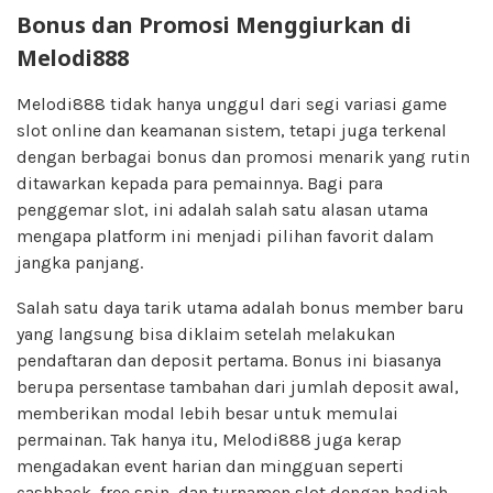
Bonus dan Promosi Menggiurkan di
Melodi888
Melodi888 tidak hanya unggul dari segi variasi game
slot online dan keamanan sistem, tetapi juga terkenal
dengan berbagai bonus dan promosi menarik yang rutin
ditawarkan kepada para pemainnya. Bagi para
penggemar slot, ini adalah salah satu alasan utama
mengapa platform ini menjadi pilihan favorit dalam
jangka panjang.
Salah satu daya tarik utama adalah bonus member baru
yang langsung bisa diklaim setelah melakukan
pendaftaran dan deposit pertama. Bonus ini biasanya
berupa persentase tambahan dari jumlah deposit awal,
memberikan modal lebih besar untuk memulai
permainan. Tak hanya itu, Melodi888 juga kerap
mengadakan event harian dan mingguan seperti
cashback, free spin, dan turnamen slot dengan hadiah