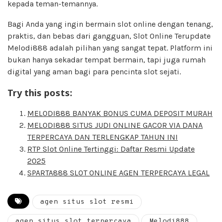
kepada teman-temannya.
Bagi Anda yang ingin bermain slot online dengan tenang,
praktis, dan bebas dari gangguan, Slot Online Terupdate
Melodi888 adalah pilihan yang sangat tepat. Platform ini
bukan hanya sekadar tempat bermain, tapi juga rumah
digital yang aman bagi para pencinta slot sejati.
Try this posts:
MELODI888 BANYAK BONUS CUMA DEPOSIT MURAH
MELODI888 SITUS JUDI ONLINE GACOR VIA DANA
TERPERCAYA DAN TERLENGKAP TAHUN INI
RTP Slot Online Tertinggi: Daftar Resmi Update
2025
SPARTA888 SLOT ONLINE AGEN TERPERCAYA LEGAL
agen situs slot resmi
agen situs slot terpercaya
Melodi888