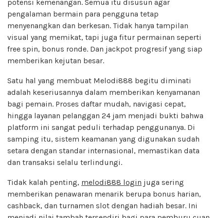
potensi kemenangan. Semua itu disusun agar
pengalaman bermain para pengguna tetap
menyenangkan dan berkesan. Tidak hanya tampilan
visual yang memikat, tapi juga fitur permainan seperti
free spin, bonus ronde. Dan jackpot progresif yang siap
memberikan kejutan besar.
Satu hal yang membuat Melodi888 begitu diminati
adalah keseriusannya dalam memberikan kenyamanan
bagi pemain. Proses daftar mudah, navigasi cepat,
hingga layanan pelanggan 24 jam menjadi bukti bahwa
platform ini sangat peduli terhadap penggunanya. Di
samping itu, sistem keamanan yang digunakan sudah
setara dengan standar internasional, memastikan data
dan transaksi selalu terlindungi.
Tidak kalah penting,
melodi888 login
juga sering
memberikan penawaran menarik berupa bonus harian,
cashback, dan turnamen slot dengan hadiah besar. Ini
menjadi nilai tambah tersendiri bagi para pemburu cuan