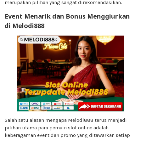
merupakan pilihan yang sangat direkomendasikan.
Event Menarik dan Bonus Menggiurkan
di Melodi888
Salah satu alasan mengapa Melodi888 terus menjadi
pilihan utama para pemain slot online adalah
keberagaman event dan promo yang ditawarkan setiap