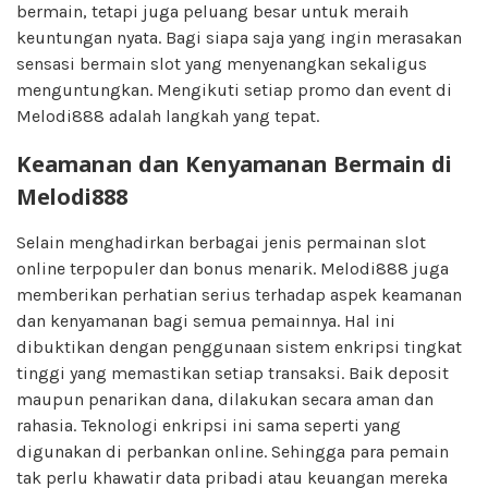
bermain, tetapi juga peluang besar untuk meraih
keuntungan nyata. Bagi siapa saja yang ingin merasakan
sensasi bermain slot yang menyenangkan sekaligus
menguntungkan. Mengikuti setiap promo dan event di
Melodi888 adalah langkah yang tepat.
Keamanan dan Kenyamanan Bermain di
Melodi888
Selain menghadirkan berbagai jenis permainan slot
online terpopuler dan bonus menarik. Melodi888 juga
memberikan perhatian serius terhadap aspek keamanan
dan kenyamanan bagi semua pemainnya. Hal ini
dibuktikan dengan penggunaan sistem enkripsi tingkat
tinggi yang memastikan setiap transaksi. Baik deposit
maupun penarikan dana, dilakukan secara aman dan
rahasia. Teknologi enkripsi ini sama seperti yang
digunakan di perbankan online. Sehingga para pemain
tak perlu khawatir data pribadi atau keuangan mereka