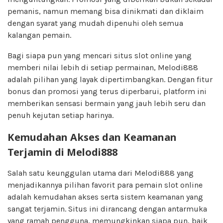
pemanis, namun memang bisa dinikmati dan diklaim
dengan syarat yang mudah dipenuhi oleh semua
kalangan pemain.
Bagi siapa pun yang mencari situs slot online yang
memberi nilai lebih di setiap permainan, Melodi888
adalah pilihan yang layak dipertimbangkan. Dengan fitur
bonus dan promosi yang terus diperbarui, platform ini
memberikan sensasi bermain yang jauh lebih seru dan
penuh kejutan setiap harinya.
Kemudahan Akses dan Keamanan
Terjamin di Melodi888
Salah satu keunggulan utama dari Melodi888 yang
menjadikannya pilihan favorit para pemain slot online
adalah kemudahan akses serta sistem keamanan yang
sangat terjamin. Situs ini dirancang dengan antarmuka
yang ramah pengguna, memungkinkan siapa pun, baik