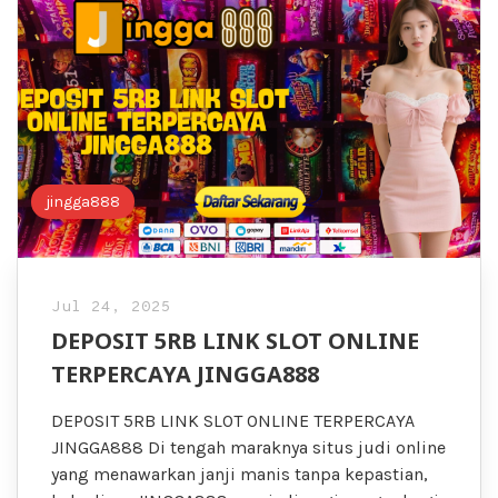
jingga888
Jul 24, 2025
DEPOSIT 5RB LINK SLOT ONLINE
TERPERCAYA JINGGA888
DEPOSIT 5RB LINK SLOT ONLINE TERPERCAYA
JINGGA888 Di tengah maraknya situs judi online
yang menawarkan janji manis tanpa kepastian,