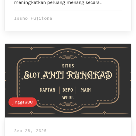
meningkatkan peluang menang secara…
Issho Fujitora
jingga888
Sep 28, 2025