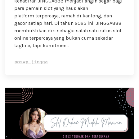
kehadiran JINGGA888 menjadi angin segar bagi
para pemain slot yang haus akan
platform terpercaya, ramah di kantong, dan
gacor setiap hari. Di tahun 2025 ini, JINGGA888
membuktikan diri sebagai salah satu situs slot
online terpercaya yang bukan cuma sekadar
tagline, tapi komitmen…
poswp jingga