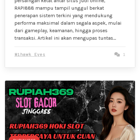
persaingan ketat antar situs judi online,
RAPI888 mampu tampil unggul berkat
penerapan sistem terkini yang mendukung
performa maksimal dalam segala aspek, mulai
dari gameplay, keamanan, hingga proses
transaksi. Artikel ini akan mengupas tuntas…
Mihawk Eyes
1