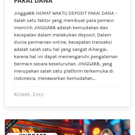
PAKAI DANA
Jingga88 HEMAT WAKTU DEPOSIT PAKAI DANA –
Salah satu faktor yang membuat para pemain
memilih JINGGA88 adalah kemudahan dan
kecepatan dalam melakukan deposit. Dalam
dunia permainan online, kecepatan transaksi
adalah salah satu hal yang sangat dihargai,
karena hal ini dapat memengaruhi pengalaman
bermain secara keseluruhan. JINGGA88, yang
merupakan salah satu platform terkemuka di
Indonesia, menawarkan kemudahan…
Mihawk Eyes