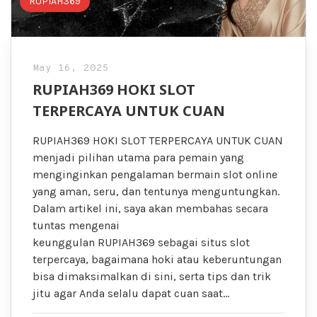
RUPIAH369
May 16, 2025
RUPIAH369 HOKI SLOT
TERPERCAYA UNTUK CUAN
RUPIAH369 HOKI SLOT TERPERCAYA UNTUK CUAN
menjadi pilihan utama para pemain yang
menginginkan pengalaman bermain slot online
yang aman, seru, dan tentunya menguntungkan.
Dalam artikel ini, saya akan membahas secara
tuntas mengenai
keunggulan RUPIAH369 sebagai situs slot
terpercaya, bagaimana hoki atau keberuntungan
bisa dimaksimalkan di sini, serta tips dan trik
jitu agar Anda selalu dapat cuan saat…