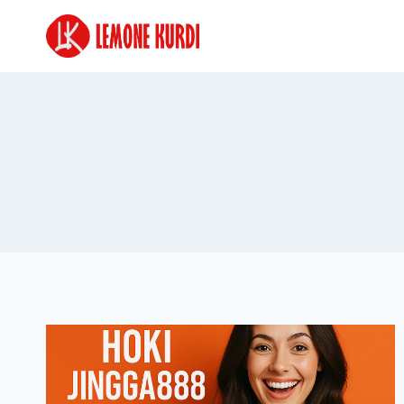
Skip
to
content