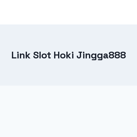
Link Slot Hoki Jingga888