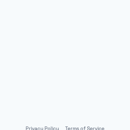
Privacy Policy
Terms of Service