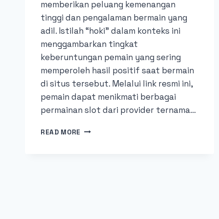
memberikan peluang kemenangan
tinggi dan pengalaman bermain yang
adil. Istilah “hoki” dalam konteks ini
menggambarkan tingkat
keberuntungan pemain yang sering
memperoleh hasil positif saat bermain
di situs tersebut. Melalui link resmi ini,
pemain dapat menikmati berbagai
permainan slot dari provider ternama…
LINK
READ MORE
SLOT
HOKI
JINGGA888