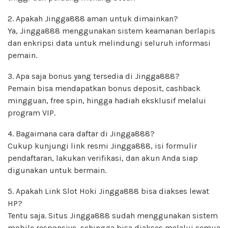
2. Apakah Jingga888 aman untuk dimainkan?
Ya, Jingga888 menggunakan sistem keamanan berlapis
dan enkripsi data untuk melindungi seluruh informasi
pemain.
3. Apa saja bonus yang tersedia di Jingga888?
Pemain bisa mendapatkan bonus deposit, cashback
mingguan, free spin, hingga hadiah eksklusif melalui
program VIP.
4. Bagaimana cara daftar di Jingga888?
Cukup kunjungi link resmi Jingga888, isi formulir
pendaftaran, lakukan verifikasi, dan akun Anda siap
digunakan untuk bermain.
5. Apakah Link Slot Hoki Jingga888 bisa diakses lewat
HP?
Tentu saja. Situs Jingga888 sudah menggunakan sistem
mobile responsive, sehingga bisa diakses melalui semua