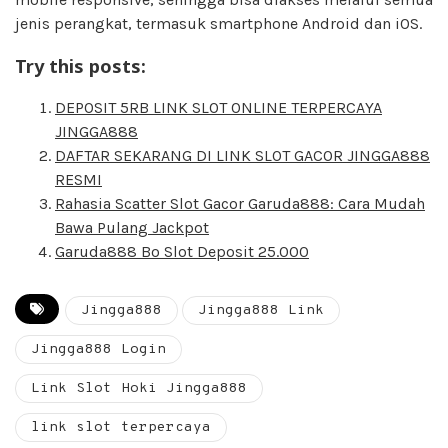
jenis perangkat, termasuk smartphone Android dan iOS.
Try this posts:
DEPOSIT 5RB LINK SLOT ONLINE TERPERCAYA
JINGGA888
DAFTAR SEKARANG DI LINK SLOT GACOR JINGGA888
RESMI
Rahasia Scatter Slot Gacor Garuda888: Cara Mudah
Bawa Pulang Jackpot
Garuda888 Bo Slot Deposit 25.000
Jingga888
Jingga888 Link
Jingga888 Login
Link Slot Hoki Jingga888
link slot terpercaya