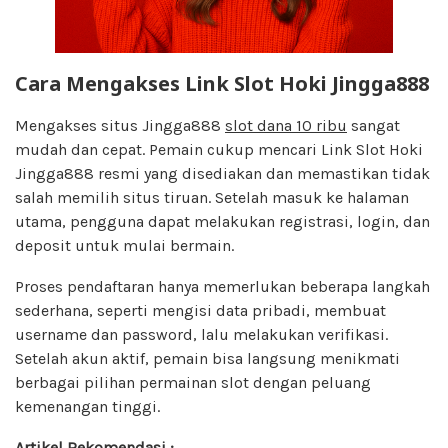
Cara Mengakses Link Slot Hoki Jingga888
Mengakses situs Jingga888
slot dana 10 ribu
sangat
mudah dan cepat. Pemain cukup mencari Link Slot Hoki
Jingga888 resmi yang disediakan dan memastikan tidak
salah memilih situs tiruan. Setelah masuk ke halaman
utama, pengguna dapat melakukan registrasi, login, dan
deposit untuk mulai bermain.
Proses pendaftaran hanya memerlukan beberapa langkah
sederhana, seperti mengisi data pribadi, membuat
username dan password, lalu melakukan verifikasi.
Setelah akun aktif, pemain bisa langsung menikmati
berbagai pilihan permainan slot dengan peluang
kemenangan tinggi.
Artikel Rekomendasi :