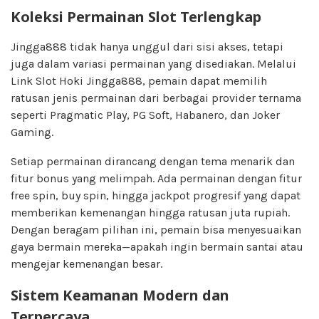
Koleksi Permainan Slot Terlengkap
Jingga888 tidak hanya unggul dari sisi akses, tetapi
juga dalam variasi permainan yang disediakan. Melalui
Link Slot Hoki Jingga888, pemain dapat memilih
ratusan jenis permainan dari berbagai provider ternama
seperti Pragmatic Play, PG Soft, Habanero, dan Joker
Gaming.
Setiap permainan dirancang dengan tema menarik dan
fitur bonus yang melimpah. Ada permainan dengan fitur
free spin, buy spin, hingga jackpot progresif yang dapat
memberikan kemenangan hingga ratusan juta rupiah.
Dengan beragam pilihan ini, pemain bisa menyesuaikan
gaya bermain mereka—apakah ingin bermain santai atau
mengejar kemenangan besar.
Sistem Keamanan Modern dan
Terpercaya