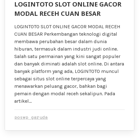
LOGINTOTO SLOT ONLINE GACOR
MODAL RECEH CUAN BESAR
LOGINTOTO SLOT ONLINE GACOR MODAL RECEH
CUAN BESAR Perkembangan teknologi digital
membawa perubahan besar dalam dunia
hiburan, termasuk dalam industri judi online.
Salah satu permainan yang kini sangat populer
dan banyak diminati adalah slot online. Di antara
banyak platform yang ada, LOGINTOTO muncul
sebagai situs slot online terpercaya yang
menawarkan peluang gacor, bahkan bagi
pemain dengan modal receh sekalipun. Pada
artikel…
poswp garuda