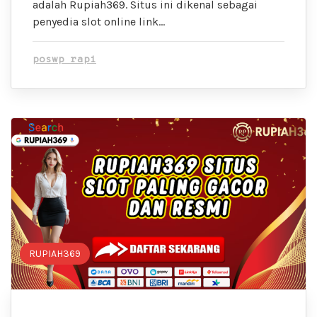
adalah Rupiah369. Situs ini dikenal sebagai
penyedia slot online link…
poswp rapi
RUPIAH369