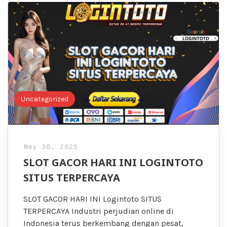
Uncategorized
May 30, 2025
SLOT GACOR HARI INI LOGINTOTO
SITUS TERPERCAYA
SLOT GACOR HARI INI Logintoto SITUS
TERPERCAYA Industri perjudian online di
Indonesia terus berkembang dengan pesat,