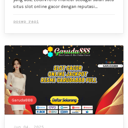
situs slot online gacor dengan reputasi…
poswp rapi
Garuda888
Jun 04, 2025