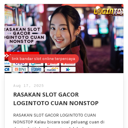
link bandar slot online terpercaya
Aug 17, 2025
RASAKAN SLOT GACOR
LOGINTOTO CUAN NONSTOP
RASAKAN SLOT GACOR LOGINTOTO CUAN
NONSTOP Kalau bicara soal peluang cuan di