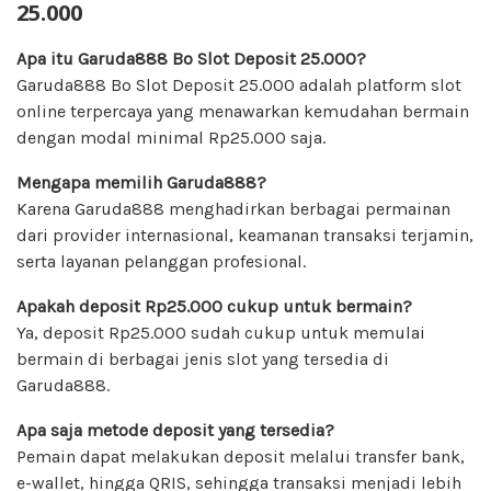
25.000
Apa itu Garuda888 Bo Slot Deposit 25.000?
Garuda888 Bo Slot Deposit 25.000 adalah platform slot
online terpercaya yang menawarkan kemudahan bermain
dengan modal minimal Rp25.000 saja.
Mengapa memilih Garuda888?
Karena Garuda888 menghadirkan berbagai permainan
dari provider internasional, keamanan transaksi terjamin,
serta layanan pelanggan profesional.
Apakah deposit Rp25.000 cukup untuk bermain?
Ya, deposit Rp25.000 sudah cukup untuk memulai
bermain di berbagai jenis slot yang tersedia di
Garuda888.
Apa saja metode deposit yang tersedia?
Pemain dapat melakukan deposit melalui transfer bank,
e-wallet, hingga QRIS, sehingga transaksi menjadi lebih