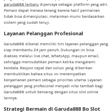
garuda888 terbaru
dipercaya sebagai platform yang adil.
Pemain dapat merasa tenang karena hasil permainan
tidak bisa dimanipulasi, melainkan murni berdasarkan
sistem yang sudah teruji.
Layanan Pelanggan Profesional
Garuda888 dikenal memiliki tim layanan pelanggan yang
siap membantu 24 jam penuh. Dukungan ini bisa
diakses melalui live chat, WhatsApp, maupun email,
sehingga memudahkan pemain ketika mengalami
kendala. Respon cepat dan solusi yang diberikan
membuktikan bahwa situs ini menempatkan
kenyamanan pemain sebagai prioritas utama. Layanan
pelanggan yang profesional menjadi nilai tambah bagi
Garuda888 untuk bersaing dengan situs slot online
lainnya.
Strategi Bermain di Garuda888 Bo Slot