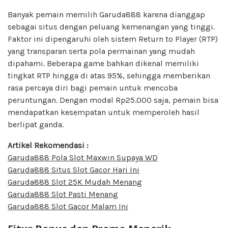
Banyak pemain memilih Garuda888 karena dianggap
sebagai situs dengan peluang kemenangan yang tinggi.
Faktor ini dipengaruhi oleh sistem Return to Player (RTP)
yang transparan serta pola permainan yang mudah
dipahami. Beberapa game bahkan dikenal memiliki
tingkat RTP hingga di atas 95%, sehingga memberikan
rasa percaya diri bagi pemain untuk mencoba
peruntungan. Dengan modal Rp25.000 saja, pemain bisa
mendapatkan kesempatan untuk memperoleh hasil
berlipat ganda.
Artikel Rekomendasi :
Garuda888 Pola Slot Maxwin Supaya WD
Garuda888 Situs Slot Gacor Hari Ini
Garuda888 Slot 25K Mudah Menang
Garuda888 Slot Pasti Menang
Garuda888 Slot Gacor Malam Ini