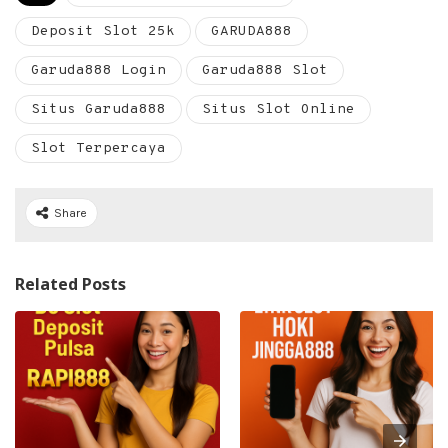
Deposit Slot 25k
GARUDA888
Garuda888 Login
Garuda888 Slot
Situs Garuda888
Situs Slot Online
Slot Terpercaya
Share
Related Posts