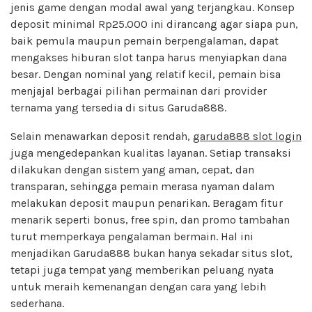
jenis game dengan modal awal yang terjangkau. Konsep
deposit minimal Rp25.000 ini dirancang agar siapa pun,
baik pemula maupun pemain berpengalaman, dapat
mengakses hiburan slot tanpa harus menyiapkan dana
besar. Dengan nominal yang relatif kecil, pemain bisa
menjajal berbagai pilihan permainan dari provider
ternama yang tersedia di situs Garuda888.
Selain menawarkan deposit rendah,
garuda888 slot login
juga mengedepankan kualitas layanan. Setiap transaksi
dilakukan dengan sistem yang aman, cepat, dan
transparan, sehingga pemain merasa nyaman dalam
melakukan deposit maupun penarikan. Beragam fitur
menarik seperti bonus, free spin, dan promo tambahan
turut memperkaya pengalaman bermain. Hal ini
menjadikan Garuda888 bukan hanya sekadar situs slot,
tetapi juga tempat yang memberikan peluang nyata
untuk meraih kemenangan dengan cara yang lebih
sederhana.