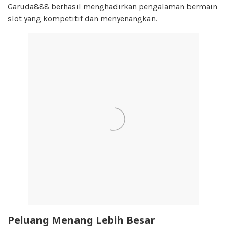
Garuda888 berhasil menghadirkan pengalaman bermain
slot yang kompetitif dan menyenangkan.
Peluang Menang Lebih Besar