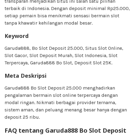
transparan menjadikan situs ini salah satu pilihan
terbaik di Indonesia. Dengan deposit minimal Rp25.000,
setiap pemain bisa menikmati sensasi bermain slot
tanpa khawatir kehilangan modal besar.
Keyword
Garuda888, Bo Slot Deposit 25.000, Situs Slot Online,
Slot Gacor, Slot Deposit Murah, Slot Indonesia, Slot
Terpercaya, Garuda888 Bo Slot, Deposit Slot 25K.
Meta Deskripsi
Garuda888 Bo Slot Deposit 25.000 menghadirkan
pengalaman bermain slot online terpercaya dengan
modal ringan. Nikmati berbagai provider ternama,
sistem aman, dan peluang menang besar hanya dengan
deposit 25 ribu.
FAQ tentang Garuda888 Bo Slot Deposit