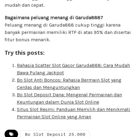
mudah dan cepat.
Bagaimana peluang menang di Garuda888?
Peluang menang di Garuda888 cukup tinggi karena
banyak permainan memiliki RTP di atas 95% dan disertai
fitur bonus menarik.
Try this posts:
Rahasia Scatter Slot Gacor Garuda888: Cara Mudah
Bawa Pulang Jackpot
Bo Slot Anti Boncos: Rahasia Bermain Slot yang
Cerdas dan Menguntungkan
Bo Slot Deposit Dana: Mengenal Permainan dan
Keuntungan dalam Dunia Slot Online
Situs Slot Resmi: Panduan Memilih dan Menikmati
Permainan Slot Online yang Aman
Bo Slot Deposit 25.000