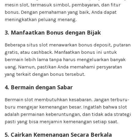
mesin slot, termasuk simbol, pembayaran, dan fitur
bonus. Dengan pemahaman yang baik, Anda dapat
meningkatkan peluang menang.
3.
Manfaatkan Bonus dengan Bijak
Beberapa situs slot menawarkan bonus deposit, putaran
gratis, atau cashback. Manfaatkan bonus ini untuk
bermain lebih lama tanpa harus mengeluarkan banyak
uang. Namun, pastikan Anda memahami persyaratan
yang terkait dengan bonus tersebut.
4.
Bermain dengan Sabar
Bermain slot membutuhkan kesabaran. Jangan terburu-
buru mengejar kemenangan besar. Ingatlah bahwa slot
adalah permainan keberuntungan, dan tidak ada strategi
pasti yang bisa menjamin kemenangan setiap saat.
5.
Cairkan Kemenangan Secara Berkala