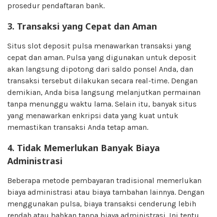
prosedur pendaftaran bank.
3.
Transaksi yang Cepat dan Aman
Situs slot deposit pulsa menawarkan transaksi yang
cepat dan aman. Pulsa yang digunakan untuk deposit
akan langsung dipotong dari saldo ponsel Anda, dan
transaksi tersebut dilakukan secara real-time. Dengan
demikian, Anda bisa langsung melanjutkan permainan
tanpa menunggu waktu lama. Selain itu, banyak situs
yang menawarkan enkripsi data yang kuat untuk
memastikan transaksi Anda tetap aman.
4.
Tidak Memerlukan Banyak Biaya
Administrasi
Beberapa metode pembayaran tradisional memerlukan
biaya administrasi atau biaya tambahan lainnya. Dengan
menggunakan pulsa, biaya transaksi cenderung lebih
rendah atau bahkan tanpa biaya administrasi. Ini tentu