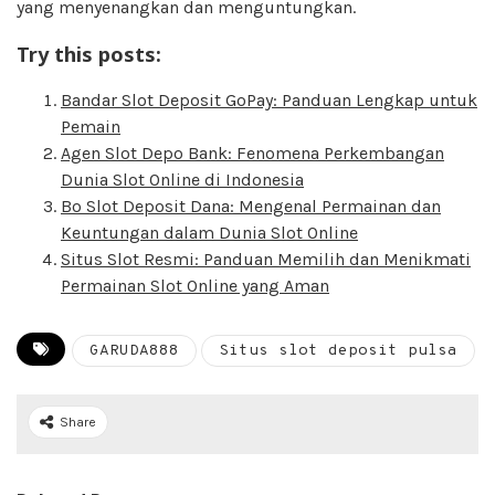
yang menyenangkan dan menguntungkan.
Try this posts:
Bandar Slot Deposit GoPay: Panduan Lengkap untuk
Pemain
Agen Slot Depo Bank: Fenomena Perkembangan
Dunia Slot Online di Indonesia
Bo Slot Deposit Dana: Mengenal Permainan dan
Keuntungan dalam Dunia Slot Online
Situs Slot Resmi: Panduan Memilih dan Menikmati
Permainan Slot Online yang Aman
GARUDA888
Situs slot deposit pulsa
Share